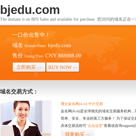
bjedu.com
The domain is on BIN Sales and available for purchase. 您访问的
一口价出售中！
域名
bjedu.com
Domain Name:
售价
CNY 888888.00
Listing Price:
立即购买
BUY NOW
>>
>>
域名交易方式：
通过金名网(4.cn) 中介交易
金名网(4.cn)是全球领先的域名交易服务机
简单、安全、专业的第三方服务！ 为了保证交
具体交易流程可
“点击这里”
查看或咨询support@
我要购买
>>