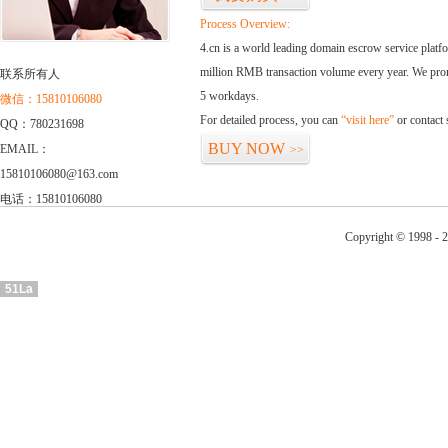
Process Overview:
4.cn is a world leading domain escrow service plat
million RMB transaction volume every year. We promi
联系所有人
5 workdays.
微信：15810106080
For detailed process, you can
“visit here”
or contact
QQ：780231698
BUY NOW
EMAIL：
>>
15810106080@163.com
电话：15810106080
Copyright © 1998 - 2
51La